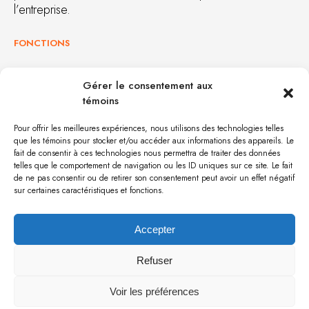
l’entreprise.
FONCTIONS
Lire les plans pour l’assemblage de meuble et de
Gérer le consentement aux
caissons
témoins
Savoir utiliser la machinerie de base, différents outils
manuels/portatifs, du matériel de serrage et diverses
Pour offrir les meilleures expériences, nous utilisons des technologies telles
colles
que les témoins pour stocker et/ou accéder aux informations des appareils. Le
Connaître et installer les différents types de
fait de consentir à ces technologies nous permettra de traiter des données
telles que le comportement de navigation ou les ID uniques sur ce site. Le fait
quincaillerie
de ne pas consentir ou de retirer son consentement peut avoir un effet négatif
Contrôler les mesures, les matériaux et vérifier la
sur certaines caractéristiques et fonctions.
conformité du meuble et l’ajuster au besoin
Toutes autres tâches connexes
Accepter
EXIGENCES
Refuser
DEP en ébénisterie serait un atout
Voir les préférences
3 à 5 ans d’expérience