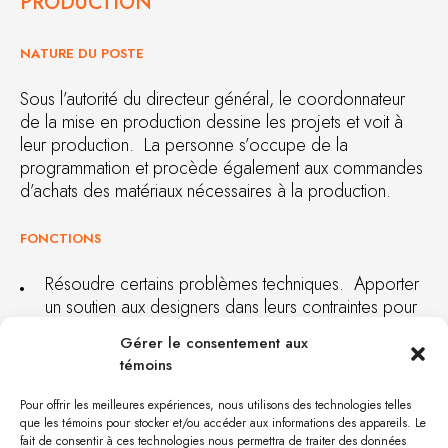
PRODUCTION
NATURE DU POSTE
Sous l’autorité du directeur général, le coordonnateur
de la mise en production dessine les projets et voit à
leur production. La personne s’occupe de la
programmation et procède également aux commandes
d’achats des matériaux nécessaires à la production.
FONCTIONS
Résoudre certains problèmes techniques. Apporter
un soutien aux designers dans leurs contraintes pour
la réalisation de certains plans.
Gérer le consentement aux
Valider la conformité des dossiers avant qu’ils soient
témoins
transférés à la mise en production.
Mettre en place un processus de transfert des
Pour offrir les meilleures expériences, nous utilisons des technologies telles
connaissances sur la mise en production.
que les témoins pour stocker et/ou accéder aux informations des appareils. Le
fait de consentir à ces technologies nous permettra de traiter des données
Participer à la coordination de la cédule de