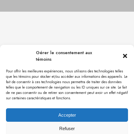
UN ÉBÉNISTE QUI MISE SUR L’INNOVATION
Gérer le consentement aux
témoins
Ébéniste de formation, Christian Marcoux se fait un point
d’honneur de livrer des projets dignes d’un travail
Pour offrir les meilleures expériences, nous utilisons des technologies telles
d’ébénisterie artisanale dans une formule hautement
que les témoins pour stocker et/ou accéder aux informations des appareils. Le
technologique; la technologie doit être à la disposition
fait de consentir à ces technologies nous permettra de traiter des données
de l’ébéniste pour innover, pas pour offrir des produits
telles que le comportement de navigation ou les ID uniques sur ce site. Le fait
de ne pas consentir ou de retirer son consentement peut avoir un effet négatif
à la chaîne. Toujours avide de nouveautés et à l’affût
sur certaines caractéristiques et fonctions.
des nouvelles tendances, Christian Marcoux parcourt le
monde pour s’inspirer et introduire des façons de faire
novatrices au sein de son entreprise; un avantage
Accepter
certain pour sa clientèle en quête de renouveau. Fort de
Refuser
ses réalisations, il a eu en 2016 l’honneur d’être nommé