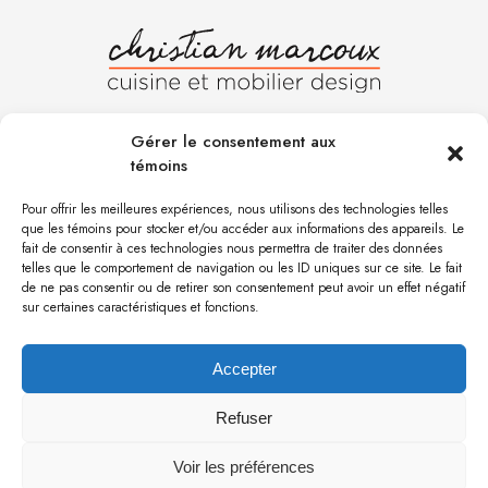
Gérer le consentement aux
QUÉBEC
BEAUCE
témoins
1661, Route De L’Aéroport
104, rue du Soudeur
L’Ancienne-Lorette
Saint-Isidore
Pour offrir les meilleures expériences, nous utilisons des technologies telles
Qc G2G1H1
Qc G0S 2S0
que les témoins pour stocker et/ou accéder aux informations des appareils. Le
fait de consentir à ces technologies nous permettra de traiter des données
T 418 977.9995
T 418 882.0404
telles que le comportement de navigation ou les ID uniques sur ce site. Le fait
de ne pas consentir ou de retirer son consentement peut avoir un effet négatif
sur certaines caractéristiques et fonctions.
Nous joindre
Accepter
Refuser
Voir les préférences