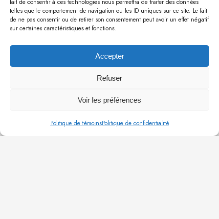
fait de consentir à ces technologies nous permettra de traiter des données
réseau, etc.;
telles que le comportement de navigation ou les ID uniques sur ce site. Le fait
Assurer le support technique et la formation si
de ne pas consentir ou de retirer son consentement peut avoir un effet négatif
sur certaines caractéristiques et fonctions.
nécessaire, auprès de la clientèle interne sur les
différents systèmes (intervention sur site et support à
distance);
Accepter
Effectuer la gestion et l’entretien de l’infrastructure
informatique, du parc informatique et des licences;
Refuser
Toutes autres tâches connexes
Voir les préférences
EXIGENCES
Politique de témoins
Politique de confidentialité
DEC ou DEP en génie mécanique ou informatique
3 à 5 ans d’expérience connexe
Expérience en programmation CNC (atout)
Bonnes connaissances générales en informatique;
Grande autonomie et excellent sens de
l’organisation
Capacité à créer, établir et entretenir d’excellentes
relations interpersonnelles