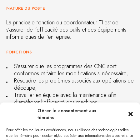
NATURE DU POSTE
La principale fonction du coordonnateur TI est de
s’assurer de l’efficacité des outils et des équipements
informatiques de l’entreprise.
FONCTIONS
S’assurer que les programmes des CNC sont
conformes et faire les modifications si nécessaire;
Résoudre les problèmes associés aux opérations de
découpe;
Travailler en équipe avec la maintenance afin
d’améliorer l’efficacité des machines;
Participer à l’implantation de différents équipements;
Gérer le consentement aux
Effectuer le suivi des améliorations des différents
témoins
logiciels (Cienapps, Cabinet Vision);
Effectuer des tâches reliées au soutien à l’usager
Pour offrir les meilleures expériences, nous utilisons des technologies telles
que les témoins pour stocker et/ou accéder aux informations des appareils. Le
(montage de poste, préparation d’équipements