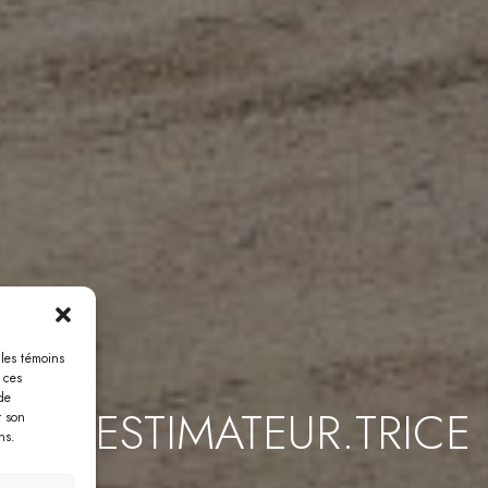
 les témoins
s -
 ces
de
ESTIMATEUR.TRICE
r son
ns.