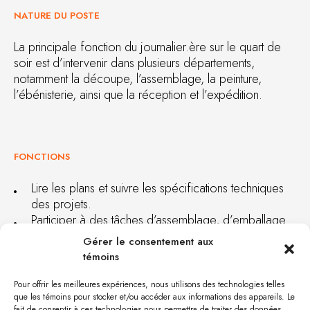
NATURE DU POSTE
La principale fonction du journalier.ère sur le quart de
soir est d’intervenir dans plusieurs départements,
notamment la découpe, l’assemblage, la peinture,
l’ébénisterie, ainsi que la réception et l’expédition.
FONCTIONS
Lire les plans et suivre les spécifications techniques
des projets.
Participer à des tâches d’assemblage, d’emballage
et de manutention de pièces.
Gérer le consentement aux
Effectuer les travaux de finition selon les standards
témoins
de qualité : sablage, teinture, peinture, application de
vernis.
Pour offrir les meilleures expériences, nous utilisons des technologies telles
Préparer les surfaces à finir, mélanger les produits,
que les témoins pour stocker et/ou accéder aux informations des appareils. Le
fait de consentir à ces technologies nous permettra de traiter des données