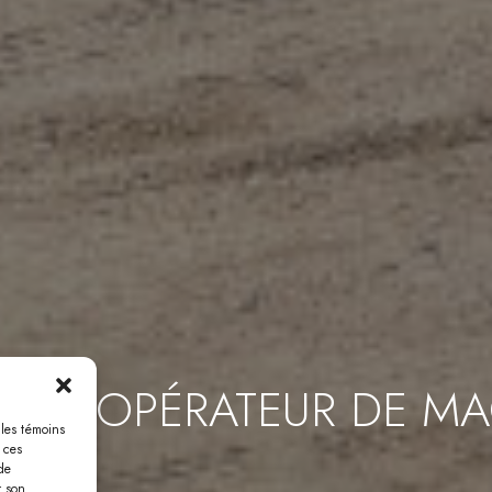
s -
OPÉRATEUR DE MA
 les témoins
 ces
de
r son