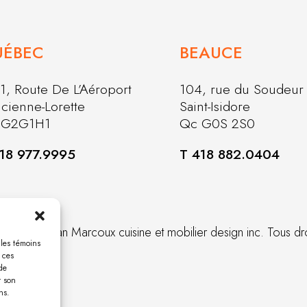
UÉBEC
BEAUCE
1, Route De L’Aéroport
104, rue du Soudeur
ncienne-Lorette
Saint-Isidore
 G2G1H1
Qc G0S 2S0
18 977.9995
T 418 882.0404
26 Christian Marcoux cuisine et mobilier design inc. Tous dr
 les témoins
 ces
de
r son
ns.