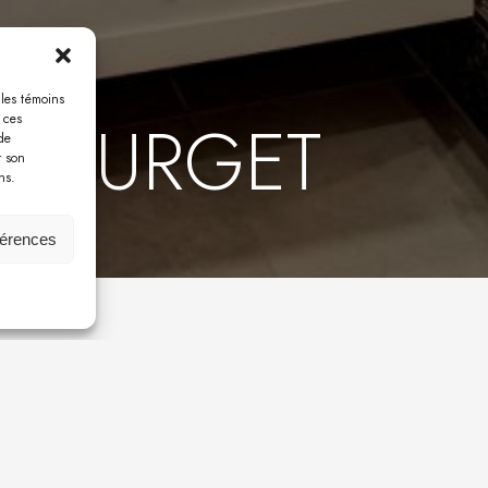
 les témoins
 BOURGET
 ces
de
r son
ns.
férences
T